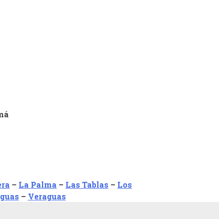
má
era
–
La Palma
–
Las Tablas
–
Los
aguas
–
Veraguas