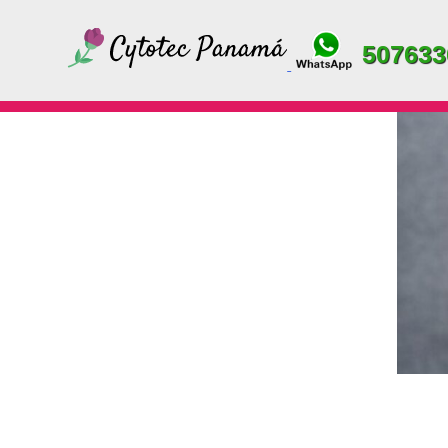
Skip
to
507633
content