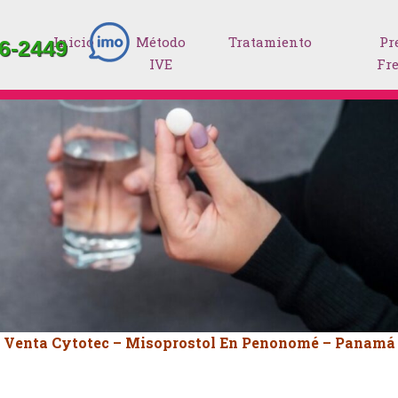
Inicio
Método
Tratamiento
Pr
6-2449
IVE
Fr
Venta Cytotec – Misoprostol En Penonomé – Panamá