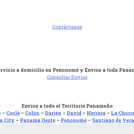
Contáctanos
rvicio a domicilio en Penonomé
y Envíos a toda Pana
Consultar Envios
Envíos a todo el Territorio Panameño
é
–
Coclé
–
Colón
–
Darién
–
David
–
Herrera
–
La Chorr
 City
–
Panamá Oeste
–
Penonomé
–
Santiago de Ver